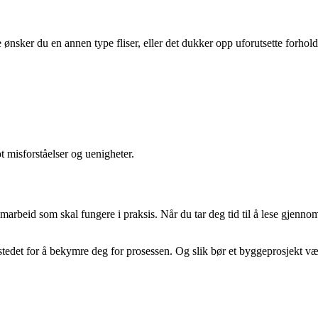
sker du en annen type fliser, eller det dukker opp uforutsette forhold når
 misforståelser og uenigheter.
samarbeid som skal fungere i praksis. Når du tar deg tid til å lese gjenno
 stedet for å bekymre deg for prosessen. Og slik bør et byggeprosjekt være