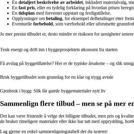
En
detaljert beskrivelse av arbeidet
, inkludert materialvalg, m
En
fast pris
, eller en tydelig forklaring på hvordan prisen bereg
En
tidsplan
med forventet oppstart og ferdigstillelse.
Opplysninger om
betaling
, for eksempel delbetalinger etter fremd
Eventuelle
forbehold
, som værforhold eller uforutsette grunnfor
Jo mer presist tilbudet er, desto mindre er risikoen for uenigheter senere
Tenk energi og drift inn i byggeprosjektets økonomi fra starten
Få avslag på byggetillatelse? Her er de typiske årsakene – og slik unn
Bruk byggetilbudet som grunnlag for en klar og trygg avtale
Gjenbruk i bygg: Slik får gamle byggematerialer nytt liv
Sammenlign flere tilbud – men se på mer e
Det kan være fristende å velge det billigste tilbudet, men pris og kval
de bruker rimeligere materialer eller ikke har tatt med opprydding, bortkj
Lag gjerne en enkel sammenligningstabell der du noterer: