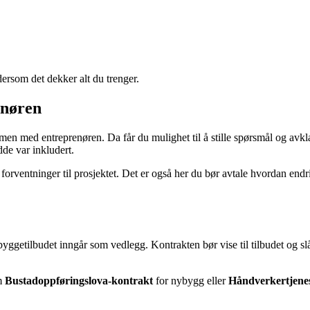
dersom det dekker alt du trenger.
enøren
men med entreprenøren. Da får du mulighet til å stille spørsmål og avkl
dde var inkludert.
forventninger til prosjektet. Det er også her du bør avtale hvordan endr
byggetilbudet inngår som vedlegg. Kontrakten bør vise til tilbudet og slå 
m
Bustadoppføringslova-kontrakt
for nybygg eller
Håndverkertjenes