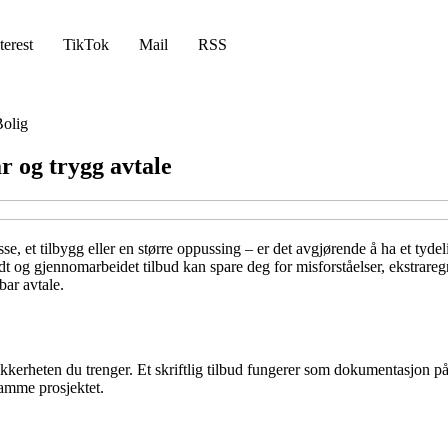
terest
TikTok
Mail
RSS
olig
r og trygg avtale
e, et tilbygg eller en større oppussing – er det avgjørende å ha et tydel
 og gjennomarbeidet tilbud kan spare deg for misforståelser, ekstraregn
ar avtale.
ikkerheten du trenger. Et skriftlig tilbud fungerer som dokumentasjon på 
samme prosjektet.