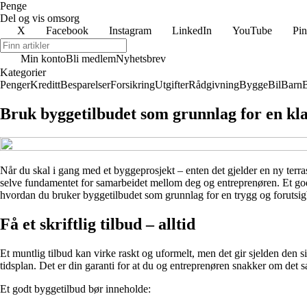
Penge
Del og vis omsorg
X
Facebook
Instagram
LinkedIn
YouTube
Pin
Min konto
Bli medlem
Nyhetsbrev
Kategorier
Penger
Kreditt
Besparelser
Forsikring
Utgifter
Rådgivning
Bygge
Bil
Barn
B
Bruk byggetilbudet som grunnlag for en kla
Når du skal i gang med et byggeprosjekt – enten det gjelder en ny terrass
selve fundamentet for samarbeidet mellom deg og entreprenøren. Et godt
hvordan du bruker byggetilbudet som grunnlag for en trygg og forutsigb
Få et skriftlig tilbud – alltid
Et muntlig tilbud kan virke raskt og uformelt, men det gir sjelden den s
tidsplan. Det er din garanti for at du og entreprenøren snakker om det 
Et godt byggetilbud bør inneholde: