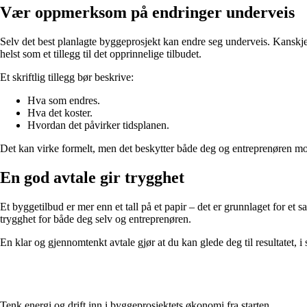
Vær oppmerksom på endringer underveis
Selv det best planlagte byggeprosjekt kan endre seg underveis. Kanskje øn
helst som et tillegg til det opprinnelige tilbudet.
Et skriftlig tillegg bør beskrive:
Hva som endres.
Hva det koster.
Hvordan det påvirker tidsplanen.
Det kan virke formelt, men det beskytter både deg og entreprenøren mot
En god avtale gir trygghet
Et byggetilbud er mer enn et tall på et papir – det er grunnlaget for et 
trygghet for både deg selv og entreprenøren.
En klar og gjennomtenkt avtale gjør at du kan glede deg til resultatet, i
Tenk energi og drift inn i byggeprosjektets økonomi fra starten