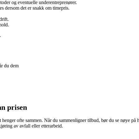
etoder og eventuelle underentreprenører.
nes dersom det er snakk om timepris.
rift.
hold.
.
går du dem
nn prisen
itet henger ofte sammen. Når du sammenligner tilbud, bør du se nøye på h
øring av avfall eller etterarbeid.